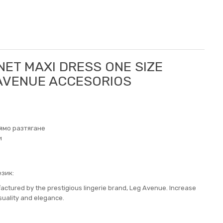
NET MAXI DRESS ONE SIZE
 AVENUE ACCESORIOS
ямо разтягане
и
зик:
ctured by the prestigious lingerie brand, Leg Avenue. Increase
nsuality and elegance.