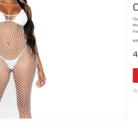
Пр
Мо
На
62
4