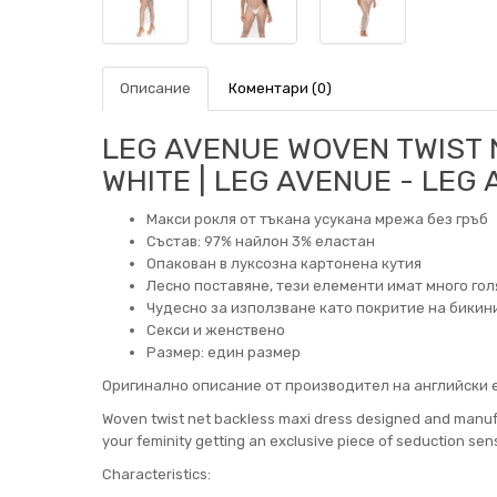
Описание
Коментари (0)
LEG AVENUE WOVEN TWIST 
WHITE | LEG AVENUE - LEG
Макси рокля от тъкана усукана мрежа без гръб
Състав: 97% найлон 3% еластан
Опакован в луксозна картонена кутия
Лесно поставяне, тези елементи имат много гол
Чудесно за използване като покритие на бикин
Секси и женствено
Размер: един размер
Оригинално описание от производител на английски е
Woven twist net backless maxi dress designed and manufa
your feminity getting an exclusive piece of seduction se
Characteristics: ​