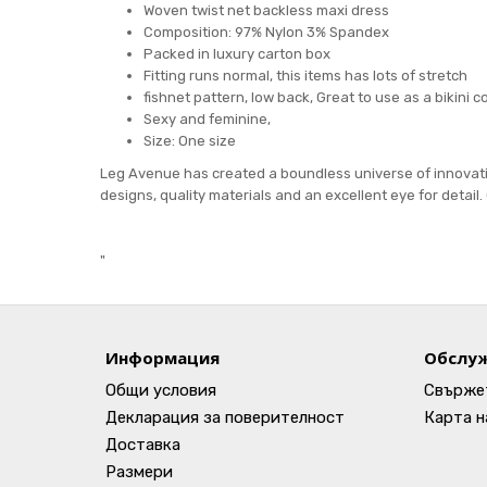
Woven twist net backless maxi dress
Composition: 97% Nylon 3% Spandex
Packed in luxury carton box
Fitting runs normal, this items has lots of stretch
fishnet pattern, low back, Great to use as a bikini c
Sexy and feminine,
Size: One size
Leg Avenue has created a boundless universe of innovativ
designs, quality materials and an excellent eye for detail. O
"
Информация
Обслуж
Общи условия
Свържет
Декларация за поверителност
Карта н
Доставка
Размери