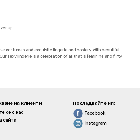
over up
e costumes and exquisite lingerie and hosiery. With beautiful
ur sexy lingerie is a celebration of all that is feminine and flirty.
ване на клиенти
Последвайте ни:
е се с нас
Facebook
а сайта
Instagram