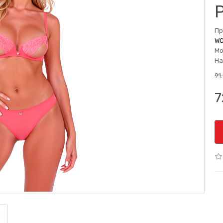
P
Пр
WO
Мо
На
91
7