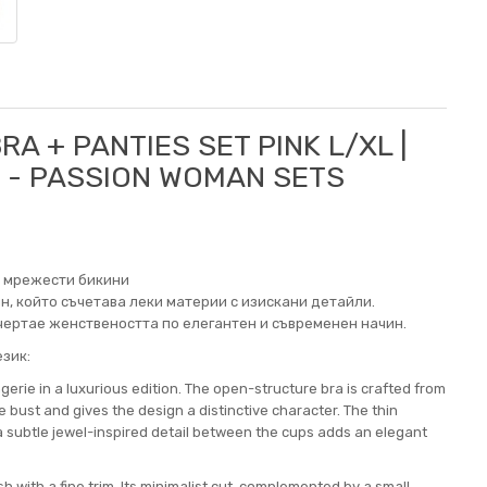
RA + PANTIES SET PINK L/XL |
 - PASSION WOMAN SETS
и мрежести бикини
н, който съчетава леки материи с изискани детайли.
дчертае женствеността по елегантен и съвременен начин.
зик:
gerie in a luxurious edition. The open-structure bra is crafted from
e bust and gives the design a distinctive character. The thin
 a subtle jewel-inspired detail between the cups adds an elegant
 with a fine trim. Its minimalist cut, complemented by a small