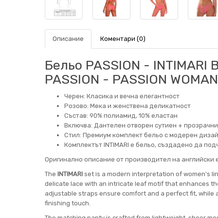
Описание
Коментари (0)
Бельо PASSION - INTIMARI B
PASSION - PASSION WOMAN
Черен: Класика и вечна елегантност
Розово: Мека и женствена деликатност
Състав: 90% полиамид, 10% еластан
Включва: Дантелен отворен сутиен + прозрачн
Стил: Премиум комплект бельо с модерен дизай
Комплектът INTIMARI е бельо, създадено да по
Оригинално описание от производител на английски е
The
INTIMARI
set is a modern interpretation of women's lin
delicate lace with an intricate leaf motif that enhances th
adjustable straps ensure comfort and a perfect fit, while
finishing touch.
The matching panty is crafted from lightweight, sheer mesh