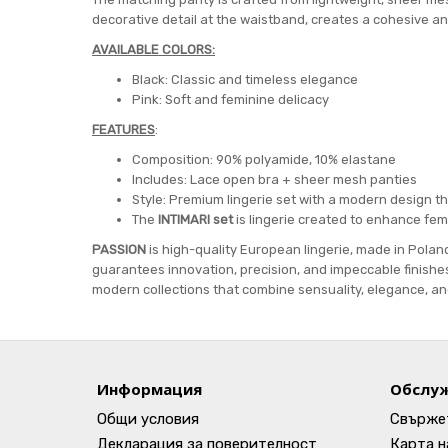
decorative detail at the waistband, creates a cohesive an
AVAILABLE COLORS:
Black: Classic and timeless elegance
Pink: Soft and feminine delicacy
FEATURES
:
Composition: 90% polyamide, 10% elastane
Includes: Lace open bra + sheer mesh panties
Style: Premium lingerie set with a modern design th
The
INTIMARI set
is lingerie created to enhance fe
PASSION
is high-quality European lingerie, made in Polan
guarantees innovation, precision, and impeccable finishes.
modern collections that combine sensuality, elegance, an
Информация
Обслуж
Общи условия
Свържет
Декларация за поверителност
Карта н