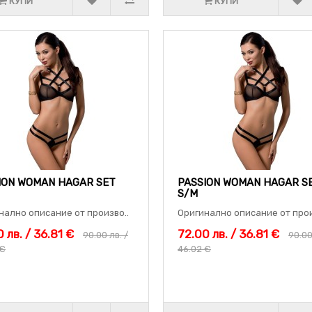
КУПИ
КУПИ
ION WOMAN HAGAR SET
PASSION WOMAN HAGAR S
S/M
нално описание от произво..
Оригинално описание от прои
 лв. / 36.81 €
72.00 лв. / 36.81 €
90.00 лв. /
90.00
 €
46.02 €