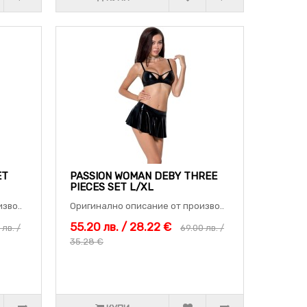
ET
PASSION WOMAN DEBY THREE
PIECES SET L/XL
зво..
Оригинално описание от произво..
55.20 лв. / 28.22 €
 лв. /
69.00 лв. /
35.28 €