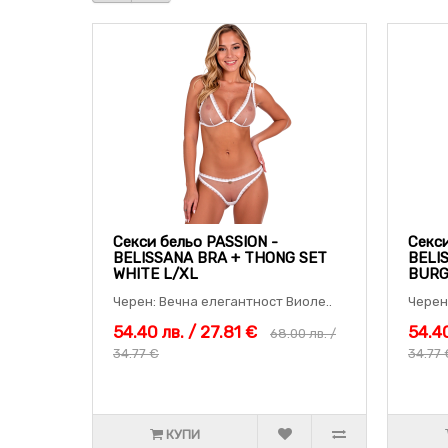
Секси бельо PASSION -
Секси
BELISSANA BRA + THONG SET
BELI
WHITE L/XL
BURG
Черен: Вечна елегантност Виоле..
Черен
54.40 лв. / 27.81 €
54.40
68.00 лв. /
34.77 €
34.77 
КУПИ