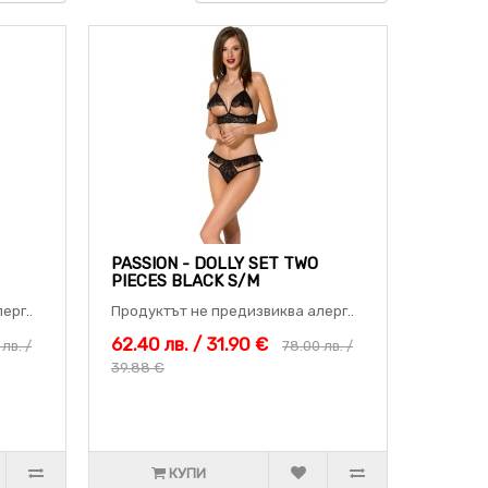
PASSION - DOLLY SET TWO
PIECES BLACK S/M
ерг..
Продуктът не предизвиква алерг..
62.40 лв. / 31.90 €
лв. /
78.00 лв. /
39.88 €
КУПИ