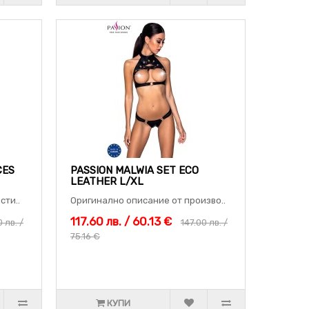
CES
PASSION MALWIA SET ECO
LEATHER L/XL
сти..
Оригинално описание от произво..
117.60 лв. / 60.13 €
 лв. /
147.00 лв. /
75.16 €
КУПИ