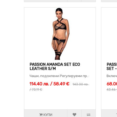
PASSION AMANDA SET ECO
PASS
LEATHER S/M
SET 
Чаши, подсилени Регулируеми пр..
Включ
114.40 лв. / 58.49 €
68.00
143.00 лв.
/ 73.11 €
43.46
КУПИ