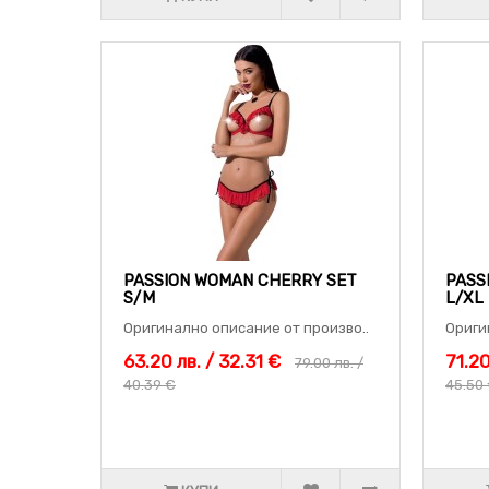
PASSION WOMAN CHERRY SET
PASS
S/M
L/XL
Оригинално описание от произво..
Ориги
63.20 лв. / 32.31 €
71.20
79.00 лв. /
40.39 €
45.50