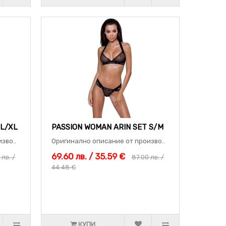
 L/XL
PASSION WOMAN ARIN SET S/M
зво..
Оригинално описание от произво..
69.60 лв. / 35.59 €
 лв. /
87.00 лв. /
44.48 €
КУПИ