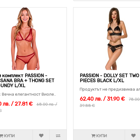
 комплект PASSION -
PASSION - DOLLY SET TWO
SSANA BRA + THONG SET
PIECES BLACK L/XL
UNDY L/XL
Продуктът не предизвиква ал
: Вечна елегантност Виоле..
62.40 лв. / 31.90 €
78.00 
 лв. / 27.81 €
68.00 лв. /
39.88 €
€
КУПИ
КУПИ