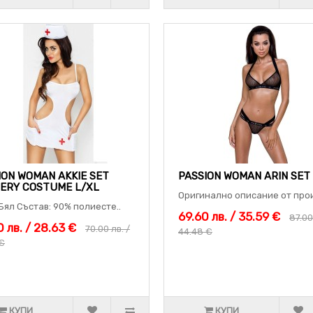
ION WOMAN AKKIE SET
PASSION WOMAN ARIN SET
ERY COSTUME L/XL
Оригинално описание от прои
Бял Състав: 90% полиесте..
69.60 лв. / 35.59 €
87.00
 лв. / 28.63 €
70.00 лв. /
44.48 €
 €
КУПИ
КУПИ