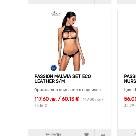
PASSION MALWIA SET ECO
PASS
LEATHER S/M
NURS
Оригинално описание от произво..
Цвят: 
117.60 лв. / 60.13 €
56.00
147.00 лв. /
75.16 €
35.79
КУПИ