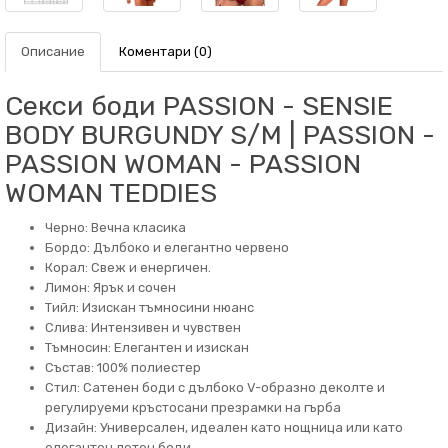
Описание
Коментари (0)
Секси боди PASSION - SENSIE
BODY BURGUNDY S/M | PASSION -
PASSION WOMAN - PASSION
WOMAN TEDDIES
Черно: Вечна класика
Бордо: Дълбоко и елегантно червено
Корал: Свеж и енергичен.
Лимон: Ярък и сочен
Тийл: Изискан тъмносини нюанс
Слива: Интензивен и чувствен
Тъмносин: Елегантен и изискан
Състав: 100% полиестер
Стил: Сатенен боди с дълбоко V-образно деколте и
регулируеми кръстосани презрамки на гърба
Дизайн: Универсален, идеален като нощница или като
елегантен летен боди