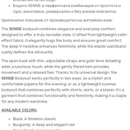
Бодито SENSIE е перфектната комбинация от простота и
лукс: женствено, универсално и без усилие елегантно.
Оригинално описание от производител на английски език:
The
SENSIE
bodysuit combines elegance and everyday comfort,
designed to offer a truly versatile style. Crafted from lightweight satin-
effect fabric, it elegantly hugs the body and ensures great comfort.
The deep V-neckline enhances femininity, while the elastic waistband
subtly defines the silhouette.
The open back with thin, adjustable straps and gold-tone detailing
adds a luxurious touch, while the gently flared hem provides
movement and a relaxed feel. Thanks to its universal design, the
SENSIE
Bodysuit works perfectly in two ways: as a stylish and
comfortable pajama for the evening, or as a lightweight summer
bodysuit that combines perfectly with shorts, skirts, or a blazer. It's a
garment that combines functionality and femininity, making it a staple
for any modern wardrobe.
AVAILABLE COLORS:
Black: A timeless classic
Burgundy: A deep and elegant red