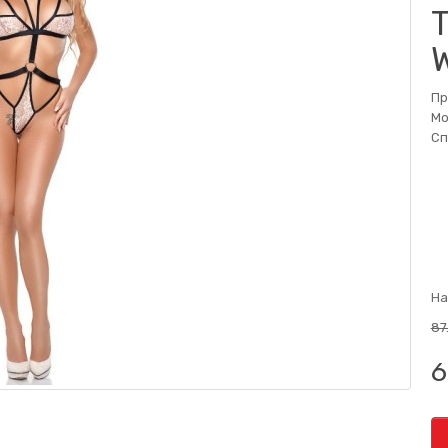
Пр
Мо
Сп
На
87
6