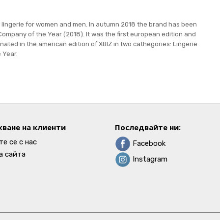
c lingerie for women and men. In autumn 2018 the brand has been
ompany of the Year (2018). It was the first european edition and
ated in the american edition of XBIZ in two cathegories: Lingerie
e Year.
ване на клиенти
Последвайте ни:
е се с нас
Facebook
а сайта
Instagram