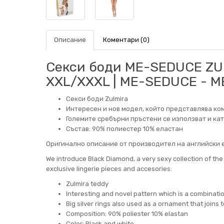
Описание
Коментари (0)
Секси боди ME-SEDUCE ZU
XXL/XXXL | ME-SEDUCE - 
Секси боди Zulmira
Интересен и нов модел, който представлява ко
Големите сребърни пръстени се използват и кат
Състав: 90% полиестер 10% еластан
Оригинално описание от производител на английски е
We introduce Black Diamond, a very sexy collection of th
exclusive lingerie pieces and accesories:
Zulmira teddy
Interesting and novel pattern which is a combination
Big silver rings also used as a ornament that joins t
Composition: 90% poliester 10% elastan
Color: Black and white