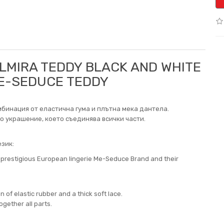
LMIRA TEDDY BLACK AND WHITE
ME-SEDUCE TEDDY
мбинация от еластична гума и плътна мека дантела.
о украшение, което съединява всички части.
зик:
e prestigious European lingerie Me-Seduce Brand and their
 of elastic rubber and a thick soft lace.
ogether all parts.