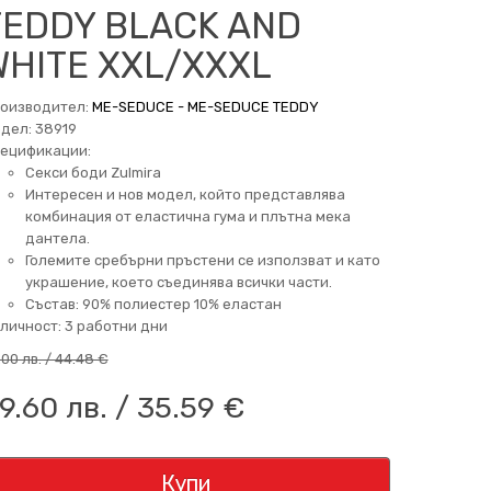
TEDDY BLACK AND
WHITE XXL/XXXL
оизводител:
ME-SEDUCE - ME-SEDUCE TEDDY
дел: 38919
ецификации:
Секси боди Zulmira
Интересен и нов модел, който представлява
комбинация от еластична гума и плътна мека
дантела.
Големите сребърни пръстени се използват и като
украшение, което съединява всички части.
Състав: 90% полиестер 10% еластан
личност: 3 работни дни
.00 лв. / 44.48 €
9.60 лв. / 35.59 €
Купи