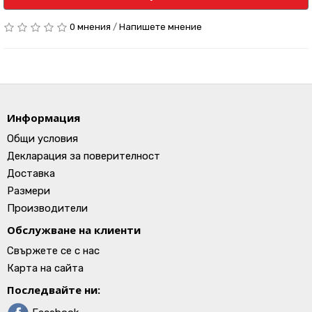
0 мнения
/
Напишете мнение
Информация
Общи условия
Декларация за поверителност
Доставка
Размери
Производители
Обслужване на клиенти
Свържете се с нас
Карта на сайта
Последвайте ни: