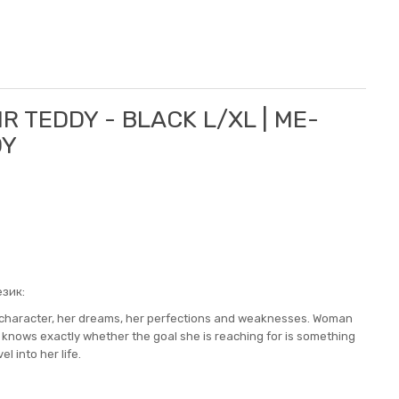
R TEDDY - BLACK L/XL | ME-
DY
зик:
 character, her dreams, her perfections and weaknesses. Woman
o knows exactly whether the goal she is reaching for is something
l into her life.