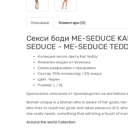
Описание
Коментари (0)
Секси боди ME-SEDUCE KAI
SEDUCE - ME-SEDUCE TED
Колекция около света Kair teddy
Уникален модел от екокожа
Секси разфасовки с презрамки
Състав: 95% полиестер / 5% ликра
Цвят: Черен
Размер: L / XL
Оригинално описание от производител на английски е
Woman unique is a Woman who is aware of her goals, her
who tries to reach her goals and takes pleasure of it, wh
she really needs, something that will bring a touch of marve
Around the world Collection