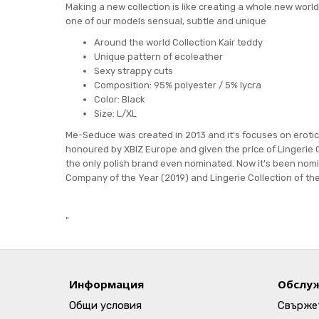
Making a new collection is like creating a whole new worl
one of our models sensual, subtle and unique
Around the world Collection Kair teddy
Unique pattern of ecoleather
Sexy strappy cuts
Composition: 95% polyester / 5% lycra
Color: Black
Size: L/XL
Me-Seduce was created in 2013 and it's focuses on eroti
honoured by XBIZ Europe and given the price of Lingerie C
the only polish brand even nominated. Now it's been nomin
Company of the Year (2019) and Lingerie Collection of th
"
Информация
Обслуж
Общи условия
Свържет