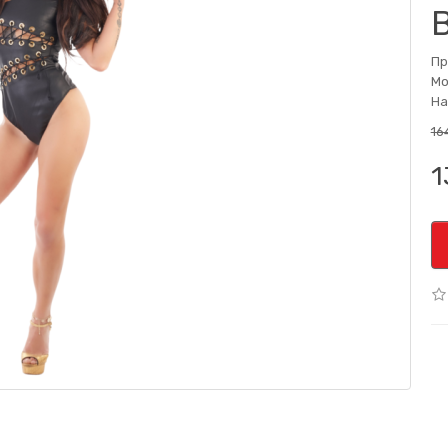
Пр
Мо
На
16
1