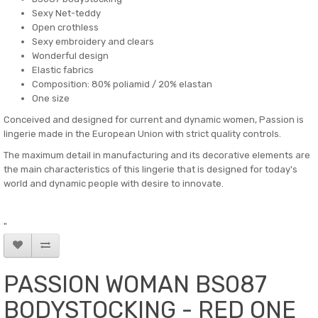
Sexy Net-teddy
Open crothless
Sexy embroidery and clears
Wonderful design
Elastic fabrics
Composition: 80% poliamid / 20% elastan
One size
Conceived and designed for current and dynamic women, Passion is
lingerie made in the European Union with strict quality controls.
The maximum detail in manufacturing and its decorative elements are
the main characteristics of this lingerie that is designed for today's
world and dynamic people with desire to innovate.
"
PASSION WOMAN BS087
BODYSTOCKING - RED ONE