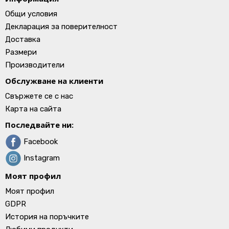
Общи условия
Декларация за поверителност
Доставка
Размери
Производители
Обслужване на клиенти
Свържете се с нас
Карта на сайта
Последвайте ни:
Facebook
Instagram
Моят профил
Моят профил
GDPR
История на поръчките