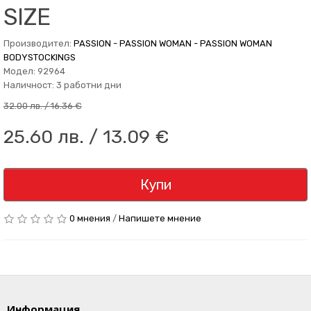
SIZE
Производител:
PASSION - PASSION WOMAN - PASSION WOMAN
BODYSTOCKINGS
Модел: 92964
Наличност: 3 работни дни
32.00 лв. / 16.36 €
25.60 лв. / 13.09 €
Купи
0 мнения
/
Напишете мнение
Информация