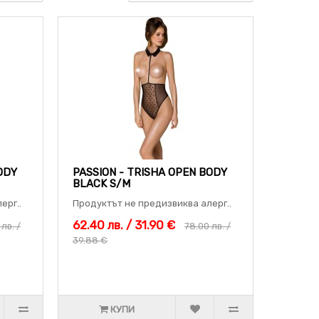
ODY
PASSION - TRISHA OPEN BODY
BLACK S/M
ерг..
Продуктът не предизвиква алерг..
62.40 лв. / 31.90 €
лв. /
78.00 лв. /
39.88 €
КУПИ