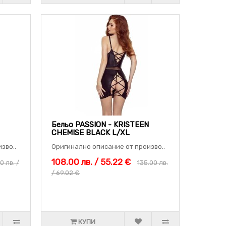
Бельо PASSION - KRISTEEN
CHEMISE BLACK L/XL
зво..
Оригинално описание от произво..
108.00 лв. / 55.22 €
0 лв. /
135.00 лв.
/ 69.02 €
КУПИ