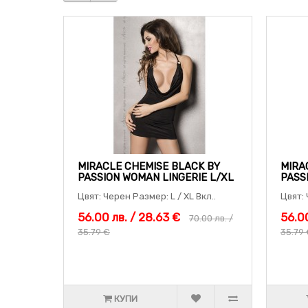
MIRACLE CHEMISE BLACK BY
MIRA
PASSION WOMAN LINGERIE L/XL
PASS
Цвят: Черен Размер: L / XL Вкл..
Цвят: 
56.00 лв. / 28.63 €
56.00
70.00 лв. /
35.79 €
35.79
КУПИ