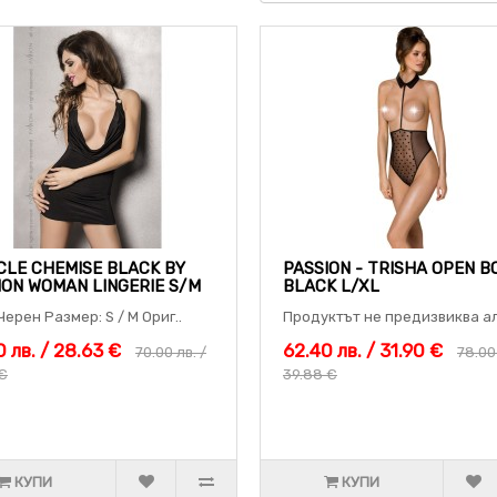
CLE CHEMISE BLACK BY
PASSION - TRISHA OPEN B
ION WOMAN LINGERIE S/M
BLACK L/XL
Черен Размер: S / M Ориг..
Продуктът не предизвиква ал
 лв. / 28.63 €
62.40 лв. / 31.90 €
70.00 лв. /
78.00 
 €
39.88 €
КУПИ
КУПИ