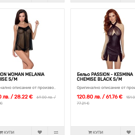
ION WOMAN MELANIA
Бельо PASSION - KESMINA
ISE S/M
CHEMISE BLACK S/M
нално описание от произво..
Оригинално описание от прои
 лв. / 28.22 €
120.80 лв. / 61.76 €
69.00 лв. /
151.0
 €
77.21 €
КУПИ
КУПИ