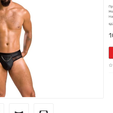
Пр
Мо
На
12
1