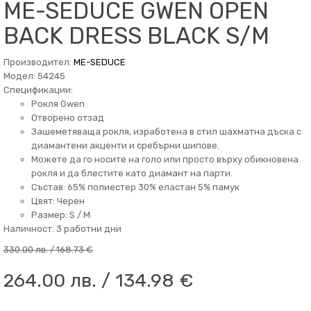
ME-SEDUCE GWEN OPEN
BACK DRESS BLACK S/M
Производител:
ME-SEDUCE
Модел: 54245
Спецификации:
Рокля Gwen
Отворено отзад
Зашеметяваща рокля, изработена в стил шахматна дъска с
диамантени акценти и сребърни шипове.
Можете да го носите на голо или просто върху обикновена
рокля и да блестите като диамант на парти.
Състав: 65% полиестер 30% еластан 5% памук
Цвят: Черен
Размер: S / M
Наличност: 3 работни дни
330.00 лв. / 168.73 €
264.00 лв. / 134.98 €