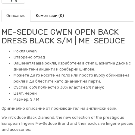
Описание
Коментари (0)
ME-SEDUCE GWEN OPEN BACK
DRESS BLACK S/M | ME-SEDUCE
Рокля Gwen
Отворено отзад
Зашеметяваща рокля, изработена в стил шахматна дъска с
диамантени акценти и сребърни шипове.
Можете да го носите на голо или просто върху обикновена
рокля и да блестите като диамант на парти.
Състав: 65% полиестер 30% еластан 5% памук
Цвят: Черен
Размер: S / M
Оригинално описание от производител на английски език:
We introduce Black Diamond, the new collection of the prestigious
European lingerie Me-Seduce Brand and their exclusive lingerie pieces
and accesories: