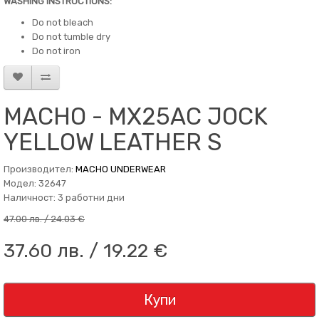
WASHING INSTRUCTIONS:
Do not bleach
Do not tumble dry
Do not iron
MACHO - MX25AC JOCK
YELLOW LEATHER S
Производител:
MACHO UNDERWEAR
Модел: 32647
Наличност: 3 работни дни
47.00 лв. / 24.03 €
37.60 лв. / 19.22 €
Купи