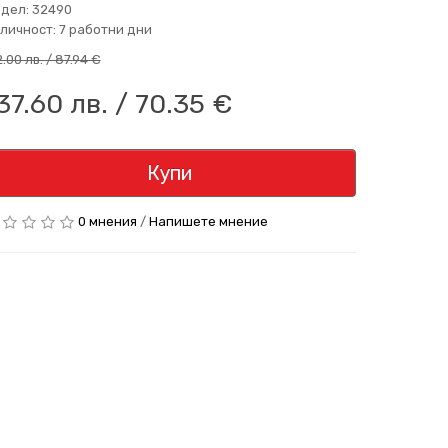
дел: 32490
личност: 7 работни дни
2.00 лв. / 87.94 €
37.60 лв. / 70.35 €
Купи
0 мнения
/
Напишете мнение