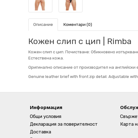
Описание
Коментари (0)
Кожен слип с цип | Rimba
Кожен слип с цип. Почистване: Обикновено изтъркване
Естествена кожа.
Оригинално описание от производител на английски е
Genuine leather brief with front zip detail. Adjustable wit
Информация
Обслуж
Общи условия
Свържет
Декларация за поверителност
Карта н
Доставка