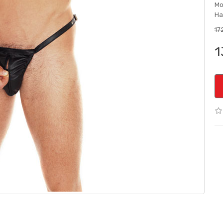
Мо
На
17
1