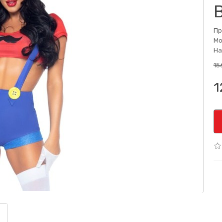
Пр
Мо
На
15
1