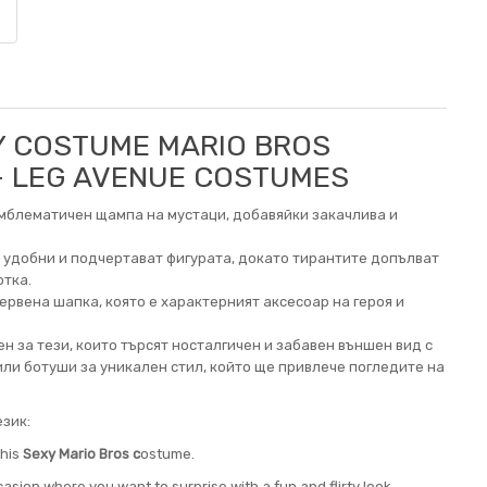
Y COSTUME MARIO BROS
 - LEG AVENUE COSTUMES
емблематичен щампа на мустаци, добавяйки закачлива и
а удобни и подчертават фигурата, докато тирантите допълват
отка.
рвена шапка, която е характерният аксесоар на героя и
н за тези, които търсят носталгичен и забавен външен вид с
или ботуши за уникален стил, който ще привлече погледите на
зик:
this
Sexy Mario Bros c
ostume.
ccasion where you want to surprise with a fun and flirty look.