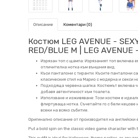
Описание
Коментари (0)
Костюм LEG AVENUE - SEX
RED/BLUE M | LEG AVENUE
Изрязан топ с щампа: Изрязаният топ включва 
отличителна нотка към външния вид.
Къси панталони с тиранти: Късите панталони с
класическия стил на Марио с модерна и секси н
Подходяща червена шапка: Костюмът включва че
добавя автентичност към тоалета.
Използване и изживяване: Този костюм е идеале
флиртуваща нотка. Съчетайте го с бели кецове 
всеки на всяко събитие.
Оригинално описание от производител на английски е
Put a bold spin on the classic video game character with 
This outfit is ideal for Halloween, theme parties, or any o