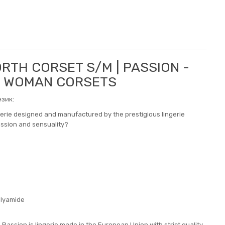
RTH CORSET S/M | PASSION -
N WOMAN CORSETS
зик:
ngerie designed and manufactured by the prestigious lingerie
assion and sensuality?
olyamide
ssion is lingerie made in the European Union with strict quality