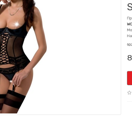
Пр
WO
Мо
На
107
8