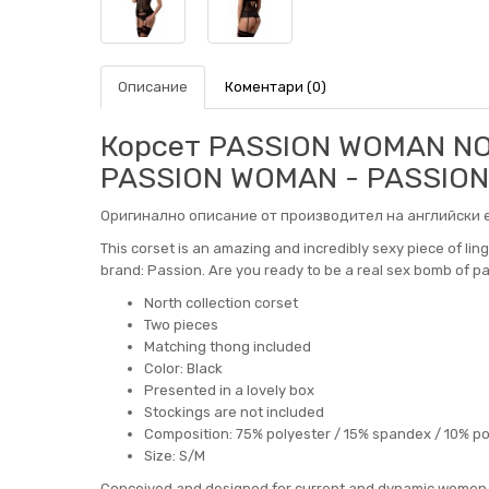
Описание
Коментари (0)
Корсет PASSION WOMAN NO
PASSION WOMAN - PASSIO
Оригинално описание от производител на английски е
This corset is an amazing and incredibly sexy piece of li
brand: Passion. Are you ready to be a real sex bomb of p
North collection corset
Two pieces
Matching thong included
Color: Black
Presented in a lovely box
Stockings are not included
Composition: 75% polyester / 15% spandex / 10% p
Size: S/M
Conceived and designed for current and dynamic women, Pa