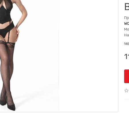
Пр
WO
Мо
На
14
1